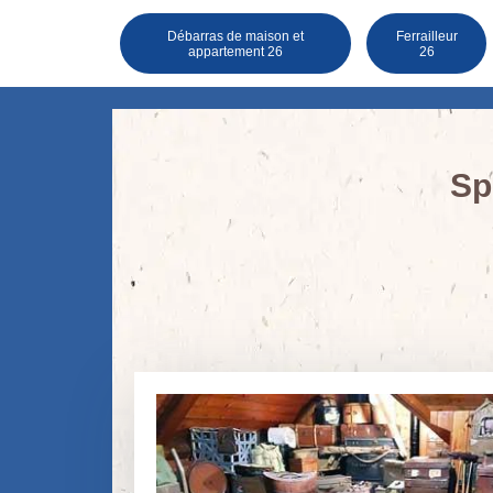
Débarras de maison et
Ferrailleur
appartement 26
26
Sp