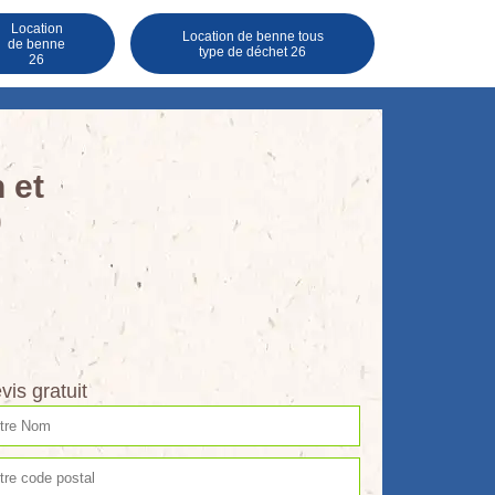
Location
Location de benne tous
de benne
type de déchet 26
26
 et
0
vis gratuit