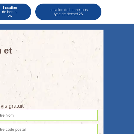
Location
Location de benne tous
de benne
type de déchet 26
26
 et
vis gratuit