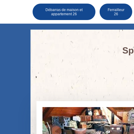
Débarras de maison et
Ferrailleur
appartement 26
26
Sp