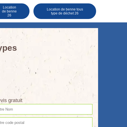
Location
Location de benne tous
de benne
type de déchet 26
26
types
vis gratuit