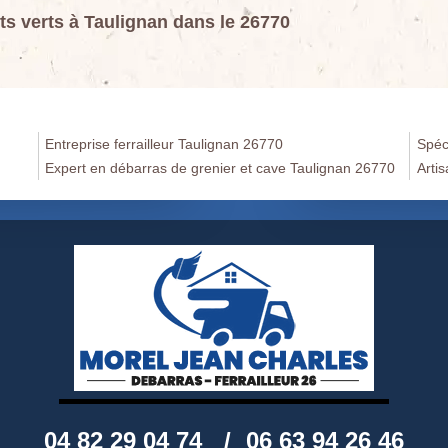
ts verts à Taulignan dans le 26770
Entreprise ferrailleur Taulignan 26770
Spéc
Expert en débarras de grenier et cave Taulignan 26770
Arti
04 82 29 04 74
/
06 63 94 26 46